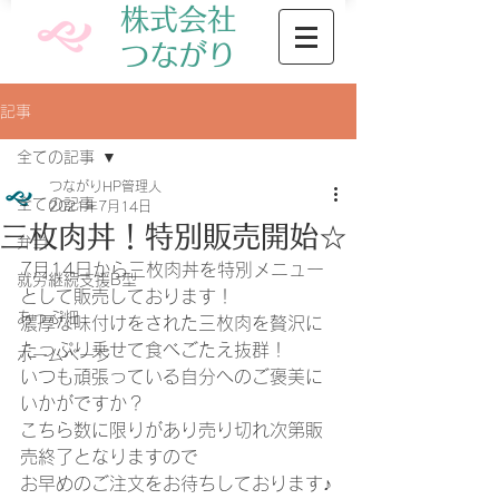
株式会社
​つながり
記事
全ての記事
つながりHP管理人
全ての記事
2021年7月14日
三枚肉丼！特別販売開始☆
弁当
7月14日から三枚肉丼を特別メニュー
就労継続支援B型
として販売しております！
あっぷ畑
濃厚な味付けをされた三枚肉を贅沢に
たっぷり乗せて食べごたえ抜群！
ホームページ
いつも頑張っている自分へのご褒美に
いかがですか？
こちら数に限りがあり売り切れ次第販
売終了となりますので
お早めのご注文をお待ちしております♪