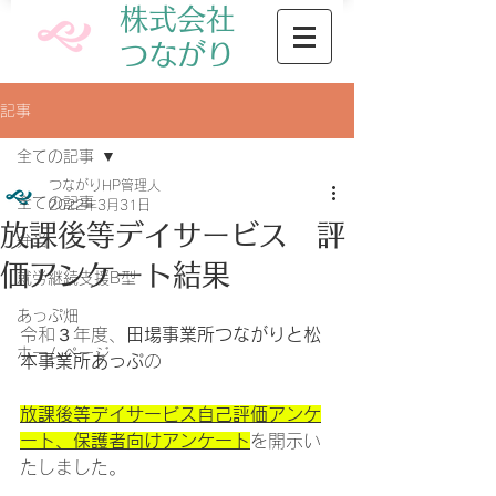
株式会社
​つながり
記事
全ての記事
つながりHP管理人
全ての記事
2022年3月31日
放課後等デイサービス 評
弁当
価アンケート結果
就労継続支援B型
あっぷ畑
令和３年度、
田場事業所つながりと松
ホームページ
本事業所あっぷ
の
放課後等デイサービス自己評価アンケ
ート、保護者向けアンケート
を開示い
たしました。