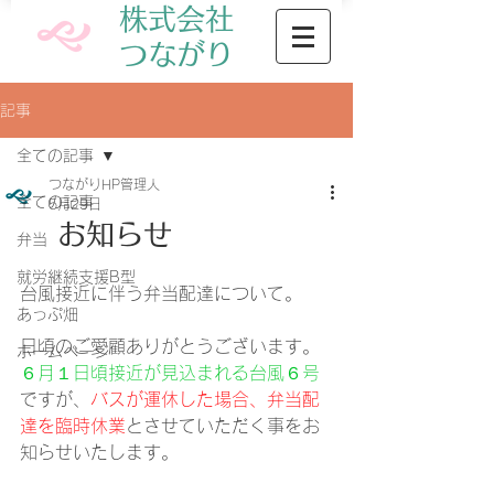
株式会社
​つながり
記事
全ての記事
つながりHP管理人
全ての記事
5月29日
お知らせ
弁当
就労継続支援B型
台風接近に伴う弁当配達について。
あっぷ畑
日頃のご愛顧ありがとうございます。
ホームページ
６月１日頃接近が見込まれる台風６号
ですが、
バスが運休した場合、弁当配
達を臨時休業
とさせていただく事をお
知らせいたします。