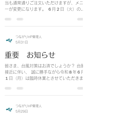
等）が発生した場合には急な弁当のメニュー
当も通常通りご注文いただけますが、メニュ
変更や配達を一時休止または臨時休業をさせ
ーが変更になります。 ６月２日（火）のメ
ていただくことがございますので、皆さま何
ニューが６月１日（月）の弁当メニューへと
卒ご理解のほどよろしくお願いいたします。
変更になります。 何か質問等御座いました
ら、お気軽にご連絡ください。 お問い合わ
せ先 098-963-4127
つながりHP管理人
5月31日
重要 お知らせ
皆さま、台風対策はお済でしょうか？ 台風
接近に伴い、 誠に勝手ながら令和８年６月
１日（月）は臨時休業とさせていただきま
す。 また、つながり弁当をご愛顧いただい
ているお客さまにはお弁当を届けられずご迷
惑をおかけする事をお詫び申し上げます。
つながりHP管理人
5月29日