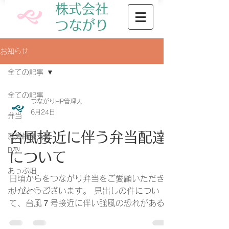
株式会社
​つながり
お知らせ
全ての記事
全ての記事
つながりHP管理人
6月24日
弁当
台風接近に伴う弁当配達
就労継続支援
B型
について
あっぷ畑
日頃からをつながり弁当をご愛顧いただきあ
りがとうございます。 見出しの件につい
ホームページ
て、台風７号接近に伴い強風の恐れがある
為、６月２５日（木）、６月２６日（金）の
弁当配達を誠に勝手ながらお休み頂きます。