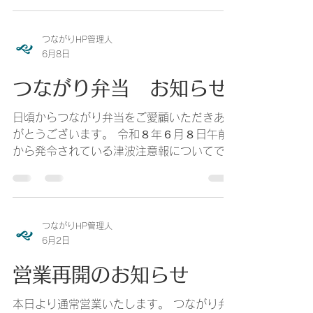
ご愛顧いただいているお客様につきましては
ご迷惑おかけする事をお詫び申し上げます。
つながりHP管理人
６月２９日（月）メニューに関しては特に変
6月8日
更はありません。
つながり弁当 お知らせ
日頃からつながり弁当をご愛顧いただきあり
がとうございます。 令和８年６月８日午前
から発令されている津波注意報についてです
が、海沿いの企業様への配達は注意報が解除
された後、配達を再開する予定でしたが、未
だ解除の見通しがつかない状況でございま
す。 配達員の人命を考慮し本日の配達を休
つながりHP管理人
止させていただく事にいたしました。 ご連
6月2日
絡が遅くなり、配達にも伺えずご迷惑をおか
けする事をお詫び申し上げます。 明日から
営業再開のお知らせ
は通常どおり営業をさせていただきます。
また、今後も急な災害（地震・津波・台風
本日より通常営業いたします。 つながり弁