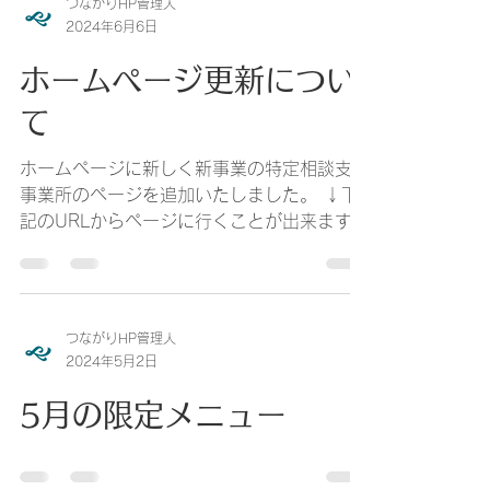
ログインエラーの為、しばらくホームページ
の更新ができずにいました。 申し訳ござい
ませんでした。 順次、最新の情報へと更新
作業を行っております。
つながりHP管理人
2024年6月6日
ホームページ更新につい
て
ホームページに新しく新事業の特定相談支援
事業所のページを追加いたしました。 ↓下
記のURLからページに行くことが出来ます。
https://www.tunagari-okinawa.com/about-
5