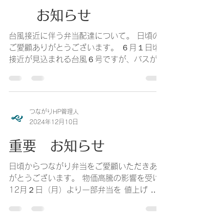
お知らせ
台風接近に伴う弁当配達について。 日頃の
ご愛顧ありがとうございます。 ６月１日頃
接近が見込まれる台風６号ですが、バスが運
休した場合、弁当配達を臨時休業とさせてい
ただく事をお知らせいたします。 また、６
月２日以降に関しても同じくバスが運休した
場合は臨時休業となりますのでご理解の程宜
つながりHP管理人
しくお願いいたします。
2024年12月10日
重要 お知らせ
日頃からつながり弁当をご愛顧いただきあり
がとうございます。 物価高騰の影響を受け
12月２日（月）より一部弁当を 値上げ さ
せていただきます。 ミックス弁当 ４００
円 → ４５０円 肉弁当 ４０