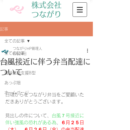
株式会社
​つながり
記事
全ての記事
つながりHP管理人
全ての記事
6月24日
台風接近に伴う弁当配達に
弁当
ついて
就労継続支援B型
あっぷ畑
ホームページ
日頃からをつながり弁当をご愛顧いた
だきありがとうございます。
見出しの件について、
台風７号接近に
伴い強風の恐れがある為
、
６月２５日
（木）、６月２６日（金）の弁当配達