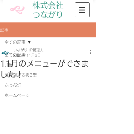
株式会社
​つながり
記事
全ての記事
つながりHP管理人
全ての記事
2023年11月6日
11月のメニューができま
弁当
した！
就労継続支援B型
あっぷ畑
ホームページ