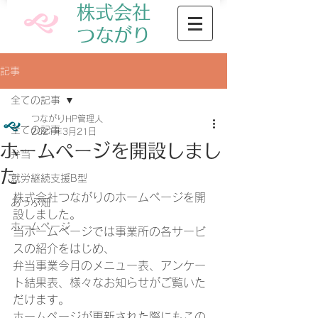
株式会社
​つながり
記事
全ての記事
つながりHP管理人
全ての記事
2021年3月21日
ホームページを開設しまし
弁当
た
就労継続支援B型
株式会社つながりのホームページを開
あっぷ畑
設しました。
ホームページ
当ホームページでは事業所の各サービ
スの紹介をはじめ、
弁当事業今月のメニュー表、アンケー
ト結果表、様々なお知らせがご覧いた
だけます。
ホームページが更新された際にもこの